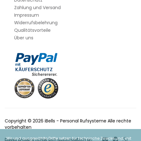
Zahlung und Versand
Impressum
Widerrufsbelehrung
Qualitätsvorteile
Über uns
Copyright © 2026 iBells - Personal Rufsysteme Alle rechte
vorbehalten
Wir und ausgewählte Dritte setzen für technische Zwecke und, mit
Dieses Angebot richtet sich ausschließlich an