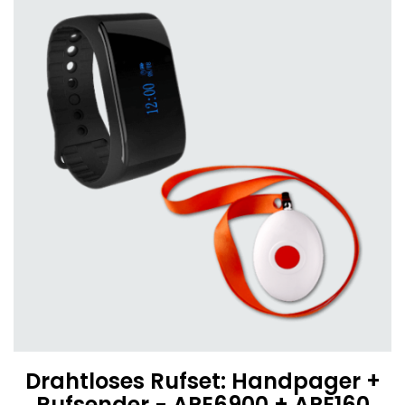
Drahtloses Rufset: Handpager +
Rufsender - APE6900 + APE160