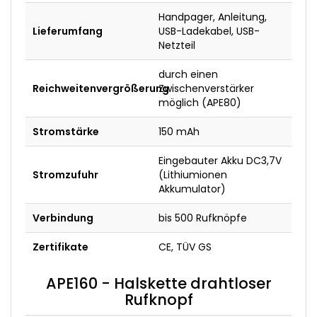
Handpager, Anleitung,
Lieferumfang
USB-Ladekabel, USB-
Netzteil
durch einen
Reichweitenvergrößerung
Zwischenverstärker
möglich (APE80)
Stromstärke
150 mAh
Eingebauter Akku DC3,7V
Stromzufuhr
(Lithiumionen
Akkumulator)
Verbindung
bis 500 Rufknöpfe
Zertifikate
CE, TÜV GS
APE160 - Halskette drahtloser
Rufknopf