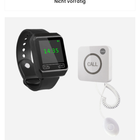
Nicht vorrätig