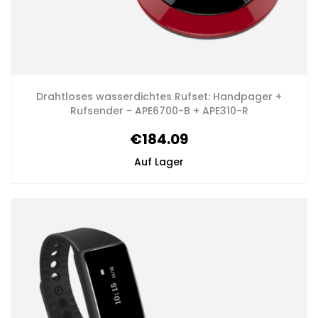
Drahtloses wasserdichtes Rufset: Handpager +
Rufsender - APE6700-B + APE310-R
€184.09
Auf Lager