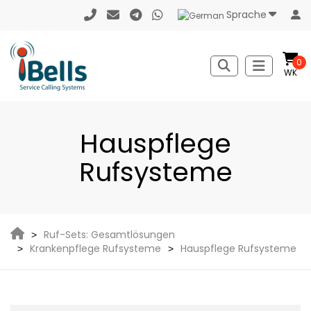
Sprache
0
WK
Hauspflege
Rufsysteme
Ruf-Sets: Gesamtlösungen
Krankenpflege Rufsysteme
Hauspflege Rufsysteme