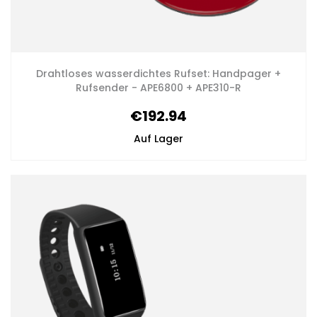
Drahtloses wasserdichtes Rufset: Handpager +
Rufsender - APE6800 + APE310-R
€192.94
Auf Lager