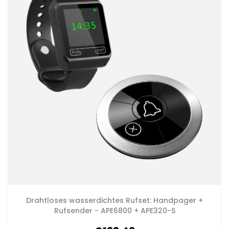
Drahtloses wasserdichtes Rufset: Handpager +
Rufsender - APE6800 + APE320-S