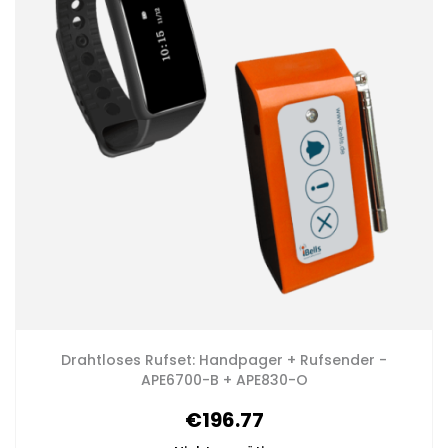
Drahtloses Rufset: Handpager + Rufsender -
APE6700-B + APE830-O
€196.77