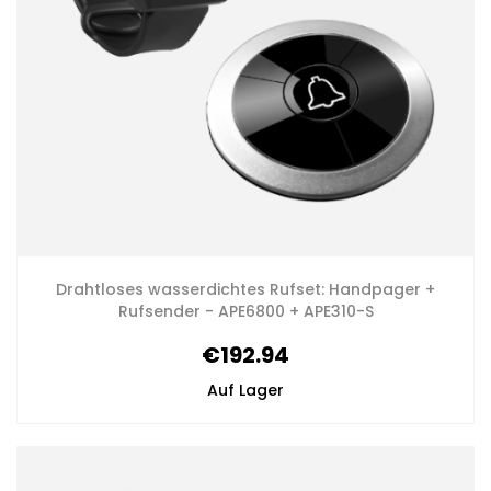
Drahtloses wasserdichtes Rufset: Handpager +
Rufsender - APE6800 + APE310-S
€192.94
Auf Lager