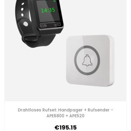
Drahtloses Rufset: Handpager + Rufsender -
APE6800 + APE520
€195.15