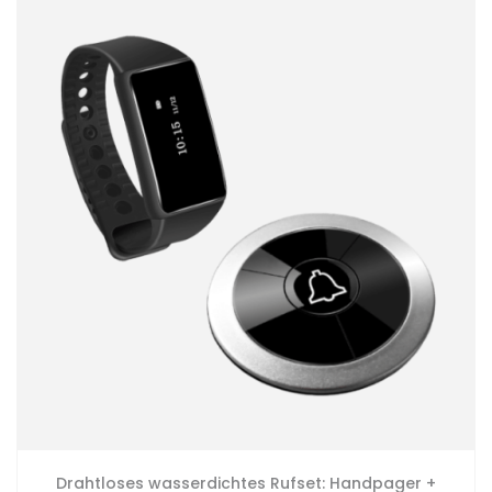
Drahtloses wasserdichtes Rufset: Handpager +