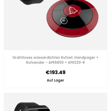
Drahtloses wasserdichtes Rufset: Handpager +
Rufsender - APE6800 + APE320-R
€193.49
Auf Lager