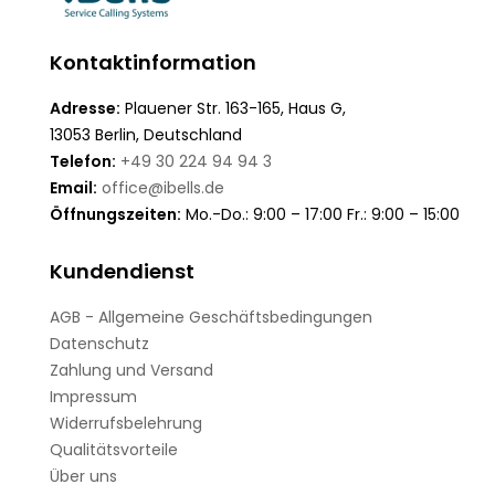
Kontaktinformation
Adresse:
Plauener Str. 163-165, Haus G,
13053 Berlin, Deutschland
Telefon:
+49 30 224 94 94 3
Email:
office@ibells.de
Öffnungszeiten:
Mo.-Do.: 9:00 – 17:00 Fr.: 9:00 – 15:00
Kundendienst
AGB - Allgemeine Geschäftsbedingungen
Datenschutz
Zahlung und Versand
Impressum
Widerrufsbelehrung
Qualitätsvorteile
Über uns