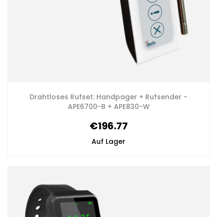
Drahtloses Rufset: Handpager + Rufsender -
APE6700-B + APE830-W
€196.77
Auf Lager