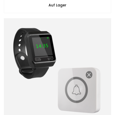
Auf Lager