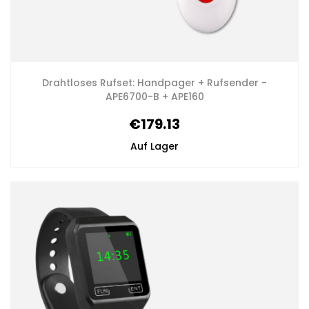
Drahtloses Rufset: Handpager + Rufsender -
APE6700-B + APE160
€179.13
Auf Lager