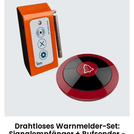
Drahtloses Warnmelder-Set:
Signalempfänger + Rufsender -