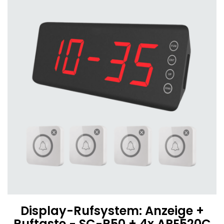
Display-Rufsystem: Anzeige +
Ruftaste - SC-R50 + 4x APE520C