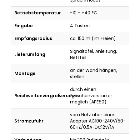
Betriebstemperatur
-10 - +40 °C
Eingabe
4 Tasten
Empfangsradius
ca. 150 m (im Freien)
Signaltafel, Anleitung,
Lieferumfang
Netzteil
an der Wand hängen,
Montage
stellen
durch einen
Reichweitenvergrößerung
Zwischenverstärker
möglich (APE80)
vom Netz über einen
Stromzufuhr
Adapter AC100-240V/50-
60HZ/0.5A-DC12V/1A
Verbindung
bis 299 Rufknöpfe