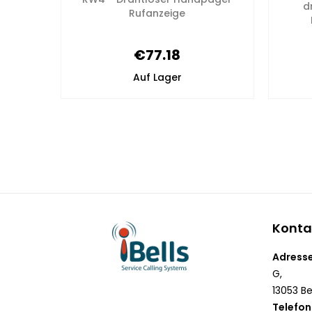
mit
d
Rufanzeige
n
€77.18
Auf Lager
Konta
Adresse
G,
13053 Be
Telefon