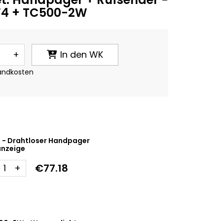
4 + TC500-2W
+
In den WK
sandkosten
 - Drahtloser Handpager
anzeige
€77.18
+