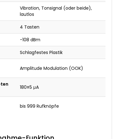
Vibration, Tonsignal (oder beide),
lautlos
4 Tasten
-108 dBm
Schlagfestes Plastik
Amplitude Modulation (OOK)
eten
180±5 μA
bis 999 Rufknöpfe
knahme-Funktion