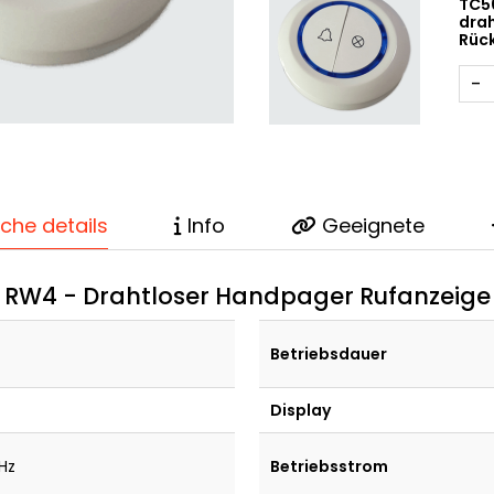
TC5
drah
Rüc
-
che details
Info
Geeignete
RW4 - Drahtloser Handpager Rufanzeige
Betriebsdauer
Display
Hz
Betriebsstrom