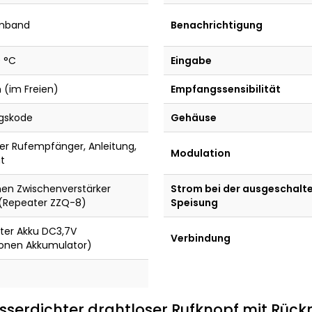
rmband
Benachrichtigung
0 °C
Eingabe
 (im Freien)
Empfangssensibilität
gskode
Gehäuse
r Rufempfänger, Anleitung,
Modulation
t
nen Zwischenverstärker
Strom bei der ausgeschalt
(Repeater ZZQ-8)
Speisung
ter Akku DC3,7V
Verbindung
ionen Akkumulator)
serdichter drahtloser Rufknopf mit Rüc