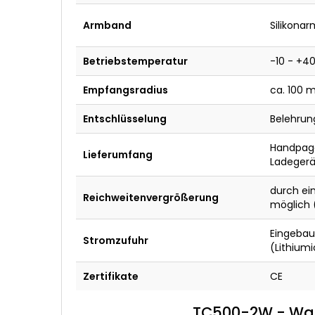
Armband
Silikona
Betriebstemperatur
-10 - +4
Empfangsradius
ca. 100 m
Entschlüsselung
Belehrun
Handpage
Lieferumfang
Ladegerä
durch ei
Reichweitenvergrößerung
möglich 
Eingebau
Stromzufuhr
(Lithium
Zertifikate
CE
TC500-2W - Was