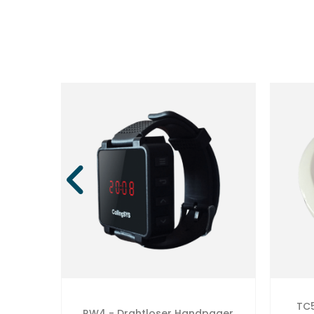
hter
TC5
RW4 - Drahtloser Handpager