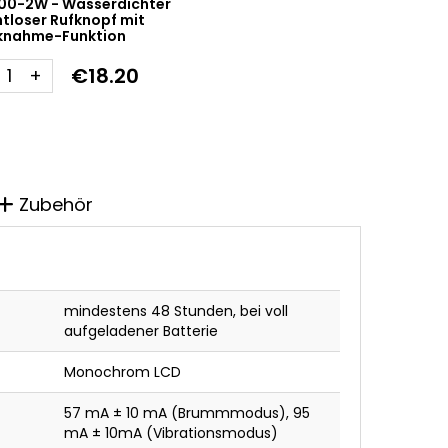
00-2W - Wasserdichter
tloser Rufknopf mit
knahme-Funktion
€18.20
+
Zubehör
mindestens 48 Stunden, bei voll
aufgeladener Batterie
Monochrom LCD
57 mA ± 10 mA (Brummmodus), 95
mA ± 10mA (Vibrationsmodus)