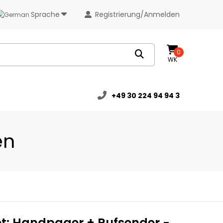
Sprache
Registrierung/Anmelden
0
WK
+49 30 224 94 94 3
en
et: Handpager + Rufsender -