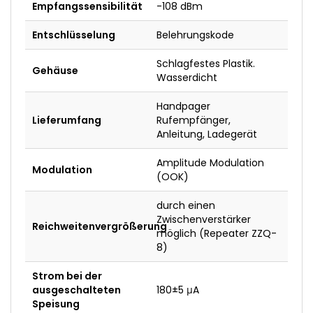
Empfangssensibilität
-108 dBm
Entschlüsselung
Belehrungskode
Schlagfestes Plastik.
Gehäuse
Wasserdicht
Handpager
Lieferumfang
Rufempfänger,
Anleitung, Ladegerät
Amplitude Modulation
Modulation
(OOK)
durch einen
Zwischenverstärker
Reichweitenvergrößerung
möglich (Repeater ZZQ-
8)
Strom bei der
ausgeschalteten
180±5 μA
Speisung