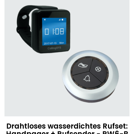
Drahtloses wasserdichtes Rufset:
Handpager + Rufsender - RW6-B