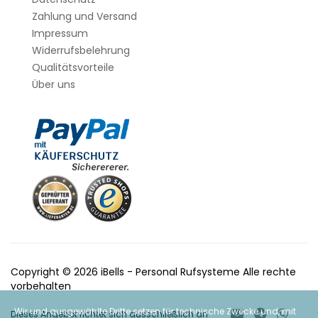
Zahlung und Versand
Impressum
Widerrufsbelehrung
Qualitätsvorteile
Über uns
Copyright © 2026 iBells - Personal Rufsysteme Alle rechte
vorbehalten
Wir und ausgewählte Dritte setzen für technische Zwecke und, mit
Dieses Angebot richtet sich ausschließlich an