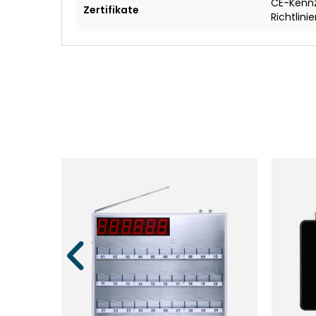
CE-Kennz
Zertifikate
Richtlini