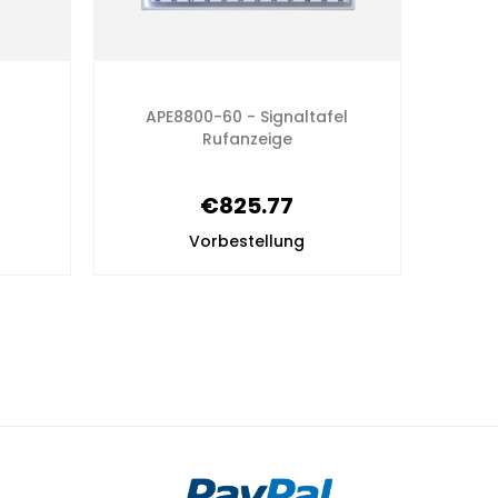
Dr
APE8800-60 - Signaltafel
Rufanzeige
Rufse
€825.77
Vorbestellung