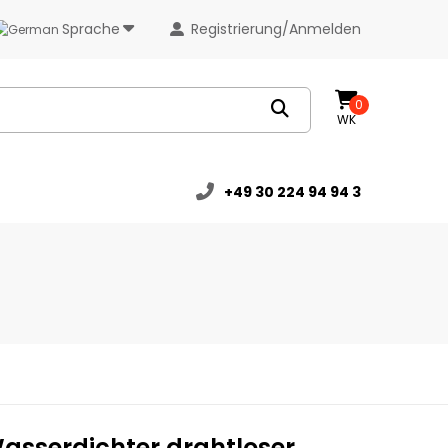
Sprache
Registrierung/Anmelden
0
WK
+49 30 224 94 94 3
asserdichter drahtloser