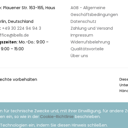
:
Plauener Str. 163-165, Haus
AGB - Allgemeine
Geschäftsbedingungen
rlin, Deutschland
Datenschutz
:
+49 30 224 94 94 3
Zahlung und Versand
ffice@ibells.de
Impressum
szeiten:
Mo.-Do.: 9:00 –
Widerrufsbelehrung
: 9:00 – 15:00
Qualitätsvorteile
Über uns
 rechte vorbehalten
Dies
Unte
Händ
n für technische Zwecke und, mit Ihrer Einwilligung, für andere 
n ein, so wie in der
Cookie-Richtlinie
beschrieben.
er Technologien ein, indem Sie diesen Hinweis schließen.