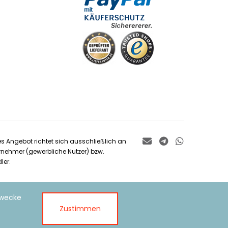
es Angebot richtet sich ausschließlich an
rnehmer (gewerbliche Nutzer) bzw.
ler.
Zwecke
Zustimmen