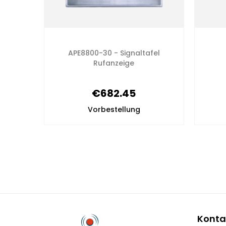
tes
+
APE8800-30 - Signaltafel
B +
Rufanzeige
€682.45
Vorbestellung
Konta