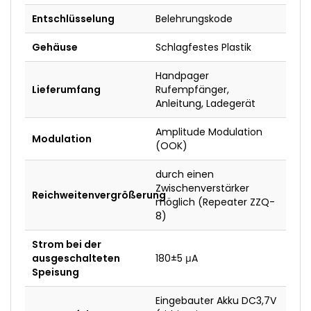
Entschlüsselung
Belehrungskode
Gehäuse
Schlagfestes Plastik
Handpager
Lieferumfang
Rufempfänger,
Anleitung, Ladegerät
Amplitude Modulation
Modulation
(OOK)
durch einen
Zwischenverstärker
Reichweitenvergrößerung
möglich (Repeater ZZQ-
8)
Strom bei der
ausgeschalteten
180±5 μA
Speisung
Eingebauter Akku DC3,7V