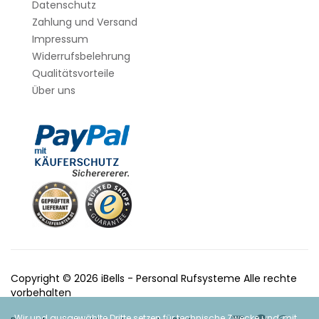
Datenschutz
Zahlung und Versand
Impressum
Widerrufsbelehrung
Qualitätsvorteile
Über uns
Copyright © 2026 iBells - Personal Rufsysteme Alle rechte
vorbehalten
Wir und ausgewählte Dritte setzen für technische Zwecke und, mit