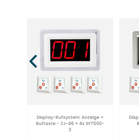
Display-Rufsystem: Anzeige +
Disp
ender
Ruftaste - ZJ-46 + 4x SYT500-
3
3