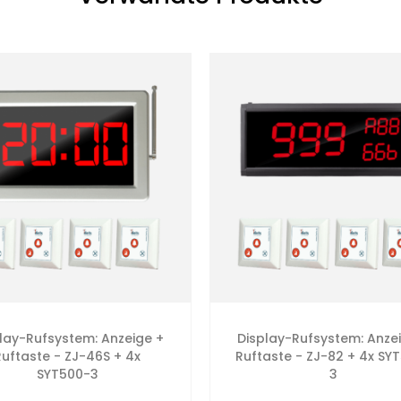
lay-Rufsystem: Anzeige +
Display-Rufsystem: Anze
Ruftaste - ZJ-46S + 4x
Ruftaste - ZJ-82 + 4x SY
SYT500-3
3