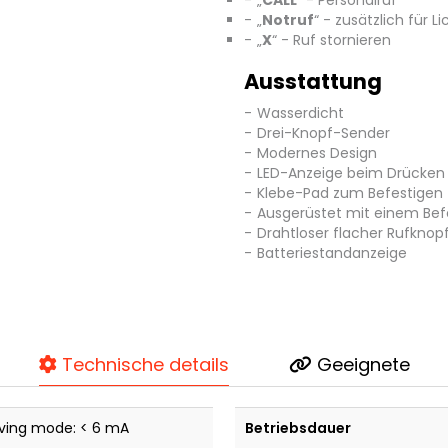
„
CALL
“ - Personalruf
„
Notruf
“ - zusätzlich für L
„
X
“ - Ruf stornieren
Ausstattung
Wasserdicht
Drei-Knopf-Sender
Modernes Design
LED-Anzeige beim Drücken 
Klebe-Pad zum Befestigen (
Ausgerüstet mit einem Befe
Drahtloser flacher Rufkno
Batteriestandanzeige
Technische details
Geeignete
ving mode: < 6 mA
Betriebsdauer