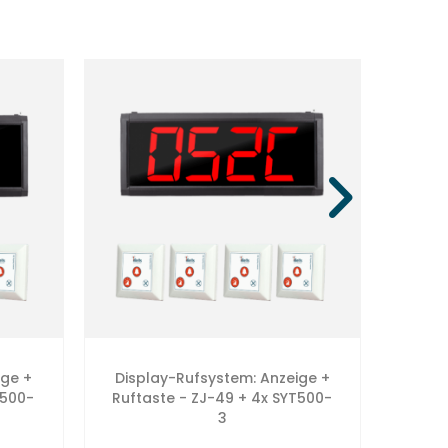
ige +
Display-Rufsystem: Anzeige +
Drah
T500-
Ruftaste - ZJ-49 + 4x SYT500-
+
3