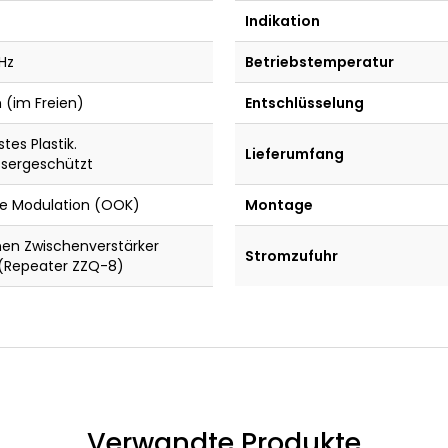
Indikation
Hz
Betriebstemperatur
 (im Freien)
Entschlüsselung
tes Plastik.
Lieferumfang
ssergeschützt
e Modulation (OOK)
Montage
nen Zwischenverstärker
Stromzufuhr
(Repeater ZZQ-8)
Verwandte Produkte