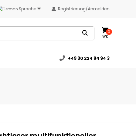
Sprache
Registrierung/Anmelden
0
WK
+49 30 224 94 94 3
htloser multifunktioneller