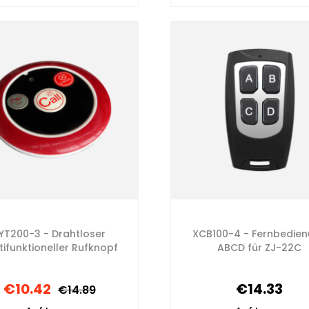
YT200-3 - Drahtloser
XCB100-4 - Fernbedie
tifunktioneller Rufknopf
ABCD für ZJ-22C
€10.42
€14.33
€14.89