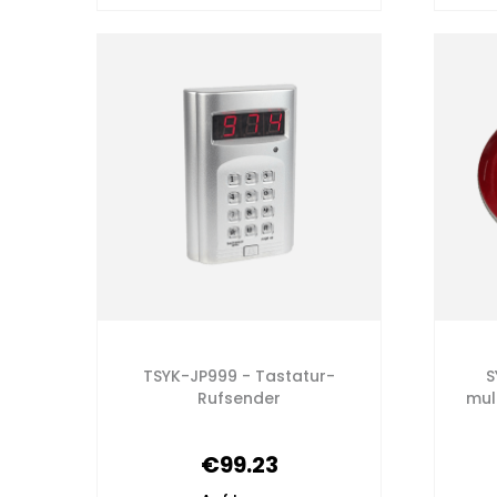
TSYK-JP999 - Tastatur-
S
Rufsender
mul
€99.23