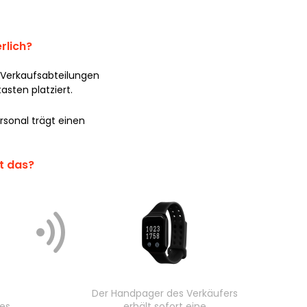
rlich?
 Verkaufsabteilungen
asten platziert.
sonal trägt einen
rt das?
Der Handpager des Verkäufers
 es
erhält sofort eine