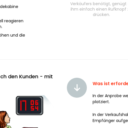
Verkäufers benötigt, genügt
idekabine
ihm einfach einen Rufknopf 
drücken.
ll reagieren
n.
höhen und die
rch den Kunden - mit
Was ist erforde
In der Anprobe we
platziert.
In der Verkaufshal
Empfänger aufges