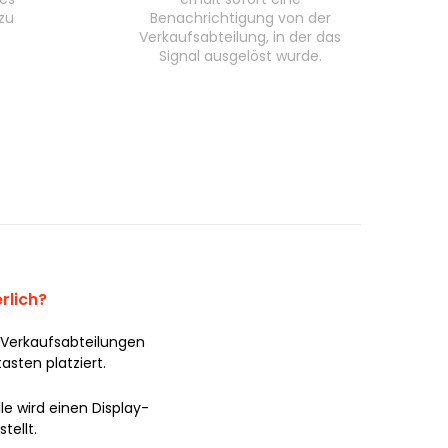
zu
Benachrichtigung von der
Verkaufsabteilung, in der das
Signal ausgelöst wurde.
rlich?
 Verkaufsabteilungen
asten platziert.
le wird einen Display-
tellt.