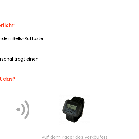
rlich?
rden iBells-Ruftaste
sonal trägt einen
rt das?
Auf dem Pager des Verkäufers