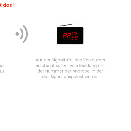
rt das?
Auf der Signaltafel des Verkäufers
 es
erscheint sofort eine Meldung mit
zu
der Nummer der Anprobe, in der
das Signal ausgelöst wurde.