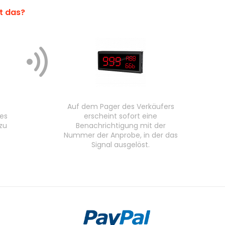
rt das?
Auf dem Pager des Verkäufers
 es
erscheint sofort eine
zu
Benachrichtigung mit der
Nummer der Anprobe, in der das
Signal ausgelöst.