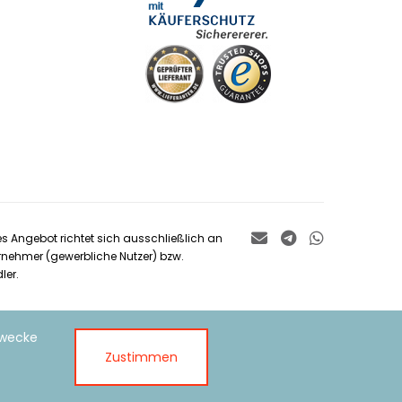
es Angebot richtet sich ausschließlich an
rnehmer (gewerbliche Nutzer) bzw.
ler.
Zwecke
Zustimmen