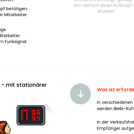
ihm einfach einen Rufknopf 
opf betätigen.
drücken.
r Mitarbeiter
ige
itarbeiter
em Funksignal
- mit stationärer
Was ist erforde
In verschiedenen
werden iBells-Ruft
In der Verkaufshal
Empfänger aufges