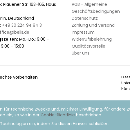
:
Plauener Str. 163-165, Haus
AGB - Allgemeine
Geschäftsbedingungen
rlin, Deutschland
Datenschutz
:
+49 30 224 94 94 3
Zahlung und Versand
ffice@ibells.de
Impressum
szeiten:
Mo.-Do.: 9:00 –
Widerrufsbelehrung
: 9:00 – 15:00
Qualitätsvorteile
Über uns
 rechte vorbehalten
Dies
Unte
Händ
n für technische Zwecke und, mit Ihrer Einwilligung, für andere 
n ein, so wie in der
Cookie-Richtlinie
beschrieben.
er Technologien ein, indem Sie diesen Hinweis schließen.