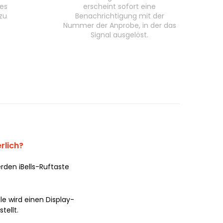
 es
erscheint sofort eine
zu
Benachrichtigung mit der
Nummer der Anprobe, in der das
Signal ausgelöst.
rlich?
rden iBells-Ruftaste
le wird einen Display-
tellt.