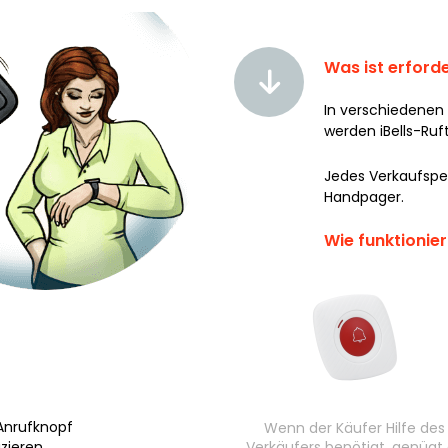
Was ist erforde
In verschiedenen
werden iBells-Ruft
Jedes Verkaufsper
Handpager.
Wie funktionie
 Anrufknopf
Wenn der Käufer Hilfe des
Verkäufers benötigt, genügt
zieren.